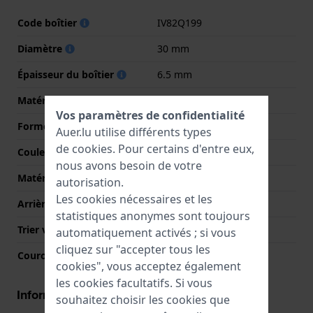
Code boîtier
IV82Q199
Diamètre
30 mm
Épaisseur du boîtier
6.5 mm
Matériel du boîtier
Titane
Vos paramètres de confidentialité
Forme du boîtier
Rond
Auer.lu utilise différents types
de
cookies
. Pour certains d'entre eux,
Couleur du boîtier
Gris
nous avons besoin de votre
Matériau du boîtier arrière
Titane
autorisation.
Les cookies nécessaires et les
Arrière de Boitier
Couvercle à pression
statistiques anonymes sont toujours
Trier verre
Minéral
automatiquement activés ; si vous
cliquez sur "accepter tous les
Couronne
Couronne de tirer
cookies", vous acceptez également
les cookies facultatifs. Si vous
Informations mouvement
souhaitez choisir les cookies que