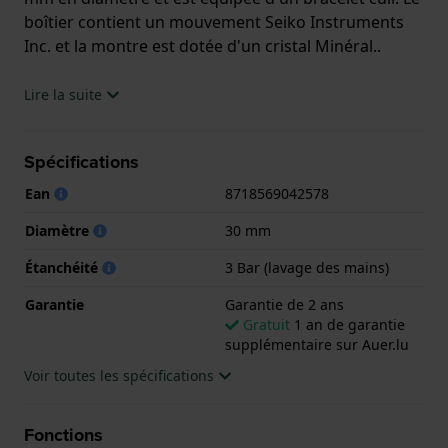
boîtier contient un mouvement Seiko Instruments
Inc. et la montre est dotée d'un cristal Minéral..
La montre est 3 ATM. Cela signifie que la montre est
Lire la suite
étanche aux éclaboussures. La montre est livrée
avec la Garantie de 2 ans.
Spécifications
.
Ean
8718569042578
Diamètre
30 mm
Étanchéité
3 Bar (lavage des mains)
Garantie
Garantie de 2 ans
Gratuit
1 an de garantie
supplémentaire sur Auer.lu
Voir toutes les spécifications
Fonctions