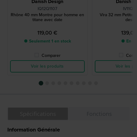
Danish Design
Danish D
IQ12Q1107
IV11Q13
Rhône 40 mm Montre pour homme en
Vira 32 mm Petite m
titane avec date
desig
119,00 €
139,0
● Seulement 1 en stock
● En st
Comparer
Comp
Voir les produits
Voir les pr
Spécifications
Fonctions
Information Générale