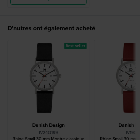
D'autres ont également acheté
Best-seller
Danish Design
Danish D
IV24Q199
IV19Q1
Rhine Small 30 mm Montre classique
Rhine Small 30 mm 