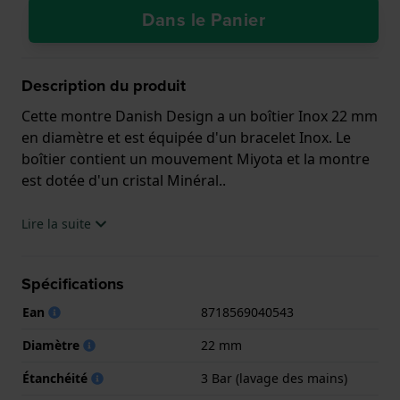
Dans le Panier
Description du produit
Cette montre Danish Design a un boîtier Inox 22 mm
en diamètre et est équipée d'un bracelet Inox. Le
boîtier contient un mouvement Miyota et la montre
est dotée d'un cristal Minéral..
La montre est 3 ATM. Cela signifie que la montre est
Lire la suite
étanche aux éclaboussures. La montre est livrée
avec la Garantie de 2 ans.
Spécifications
.
Ean
8718569040543
Diamètre
22 mm
Étanchéité
3 Bar (lavage des mains)