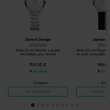
Danish Design
Danish D
IV92Q1268
IV12Q1
Akilia 22 mm Montre à quartz
Akilia 22 mm Élégante
minimaliste pour femme
en acier inoxydable de 
159,00 €
149,0
● En stock
● En st
Comparer
Comp
Voir les produits
Voir les pr