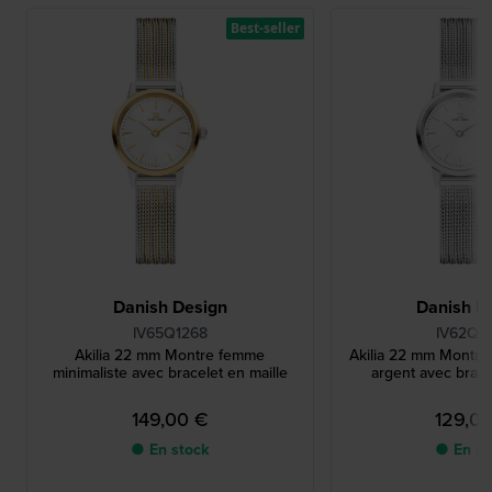
Best-seller
Danish Design
Danish D
IV65Q1268
IV62Q1
Akilia 22 mm Montre femme
Akilia 22 mm Montr
minimaliste avec bracelet en maille
argent avec brace
149,00 €
129,0
● En stock
● En st