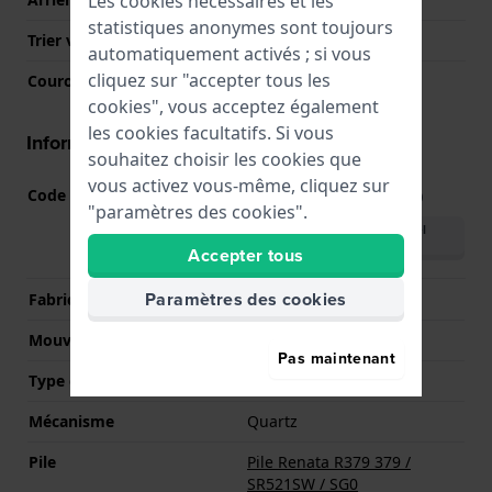
Les cookies nécessaires et les
statistiques anonymes sont toujours
Trier verre
Minéral
automatiquement activés ; si vous
cliquez sur "accepter tous les
Couronne
Couronne de tirer
cookies", vous acceptez également
les cookies facultatifs. Si vous
Informations mouvement
souhaitez choisir les cookies que
vous activez vous-même, cliquez sur
Code Mouvement
5Y20
(
Voir les spécifications
)
"paramètres des cookies".
Télécharger le manuel
(English)
Accepter tous
Paramètres des cookies
Fabricant de mouvement
Miyota
Mouvement suisse
Non
Pas maintenant
Type d'affichage
Analogique
Mécanisme
Quartz
Pile
Pile Renata R379 379 /
SR521SW / SG0