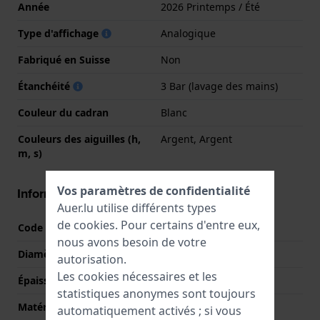
Année
2026 Printemps / Été
Type d'affichage
Analogique
Fabriqué en Suisse
Non
Étanchéité
3 Bar (lavage des mains)
Couleur du cadran
Blanc
Couleurs des aiguilles (h,
Argent, Argent
m, s)
Vos paramètres de confidentialité
Informations boîtier
Auer.lu utilise différents types
de
cookies
. Pour certains d'entre eux,
Code boîtier
DW00100887
nous avons besoin de votre
Diamètre
22 mm
autorisation.
Les cookies nécessaires et les
Épaisseur du boîtier
6 mm
statistiques anonymes sont toujours
Matériel du boîtier
Acier inoxydable
automatiquement activés ; si vous