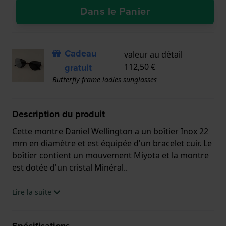
Dans le Panier
Cadeau
valeur au détail
gratuit
112,50 €
Butterfly frame ladies sunglasses
Description du produit
Cette montre Daniel Wellington a un boîtier Inox 22
mm en diamètre et est équipée d'un bracelet cuir. Le
boîtier contient un mouvement Miyota et la montre
est dotée d'un cristal Minéral..
La montre est 3 ATM. Cela signifie que la montre est
Lire la suite
étanche aux éclaboussures. La montre est livrée
avec la Garantie de 2 ans.
Spécifications