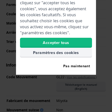
cliquez sur "accepter tous les
Forme du boîtier
Ovale
cookies", vous acceptez également
Couleur du boîtier
Argent
les cookies facultatifs. Si vous
souhaitez choisir les cookies que
Matériau du boîtier arrière
Acier inoxydable
vous activez vous-même, cliquez sur
"paramètres des cookies".
Arrière de Boitier
Couvercle à pression
Trier verre
Minéral
Accepter tous
Couronne
Couronne de tirer
Paramètres des cookies
Informations mouvement
Pas maintenant
Code Mouvement
GL22
(
Voir les spécifications
)
Télécharger le manuel
(English)
Fabricant de mouvement
Miyota
Mouvement suisse
Non