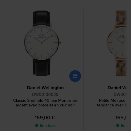
Daniel Wellington
Daniel Wel
DW00100020
DW0010
Classic Sheffield 40 mm Montre en
Petite Melrose 
argent avec bracelet en cuir noir
tendance avec brac
169,00 €
165,0
● En stock
● En st