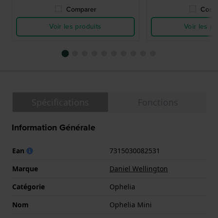
Comparer
Comp
Voir les produits
Voir les pr
Spécifications
Fonctions
Information Générale
Ean
7315030082531
Marque
Daniel Wellington
Catégorie
Ophelia
Nom
Ophelia Mini