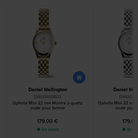
Daniel Wellington
Daniel Wel
DW00100803
DW0010
Ophelia Mini 22 mm Montre à quartz
Ophelia Mini 22 mm 
ovale pour femme
ovale pour
179,00 €
179,0
● En stock
● En st