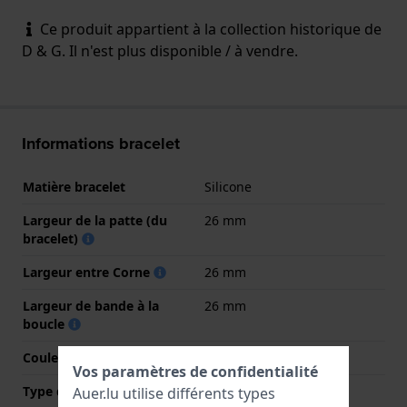
Ce produit appartient à la collection historique de
D & G. Il n'est plus disponible / à vendre.
Informations bracelet
Matière bracelet
Silicone
Largeur de la patte (du
26 mm
bracelet)
Largeur entre Corne
26 mm
Largeur de bande à la
26 mm
boucle
Couleur du bracelet
Rose
Vos paramètres de confidentialité
Type de fermoir
Aucun(e)
Auer.lu utilise différents types