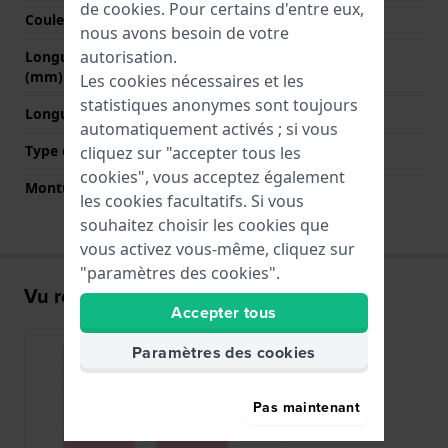
de
cookies
. Pour certains d'entre eux,
Couleur de fermoir
N/A
nous avons besoin de votre
autorisation.
Longueur bande à 12h
80 mm
(mm)
Les cookies nécessaires et les
statistiques anonymes sont toujours
Longueur bande à 6h (mm)
80 mm
automatiquement activés ; si vous
Type de montage
Vis
cliquez sur "accepter tous les
cookies", vous acceptez également
Monture droite
Non
les cookies facultatifs. Si vous
souhaitez choisir les cookies que
vous activez vous-même, cliquez sur
"paramètres des cookies".
Vu récemment
Accepter tous
Paramètres des cookies
Pas maintenant