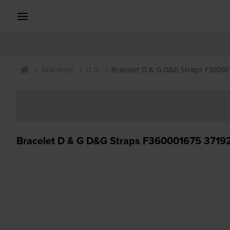
Bracelets
D G
Bracelet D & G D&G Straps F3600
Bracelet D & G D&G Straps F360001675 3719