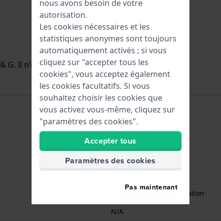
nous avons besoin de votre
autorisation.
Les cookies nécessaires et les
statistiques anonymes sont toujours
automatiquement activés ; si vous
cliquez sur "accepter tous les
 G. Il n'est plus disponible / à vendre.
cookies", vous acceptez également
les cookies facultatifs. Si vous
souhaitez choisir les cookies que
vous activez vous-même, cliquez sur
"paramètres des cookies".
Textile
Accepter tous
23 mm
Paramètres des cookies
Noir
Pas maintenant
Crochet & boucle de fixation
N/A