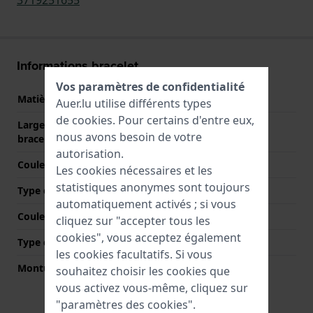
Informations bracelet
Vos paramètres de confidentialité
Matière bracelet
Cuir
Auer.lu utilise différents types
de
cookies
. Pour certains d'entre eux,
Largeur de la patte (du
30 mm
nous avons besoin de votre
bracelet)
autorisation.
Couleur du bracelet
Rose
Les cookies nécessaires et les
statistiques anonymes sont toujours
Type de fermoir
Aucun(e)
automatiquement activés ; si vous
Couleur de fermoir
N/A
cliquez sur "accepter tous les
cookies", vous acceptez également
Type de montage
Vis
les cookies facultatifs. Si vous
Monture droite
Non
souhaitez choisir les cookies que
vous activez vous-même, cliquez sur
"paramètres des cookies".