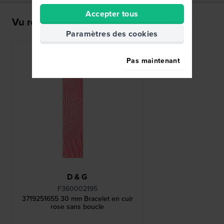
Accepter tous
Vu récemment
Paramètres des cookies
Pas maintenant
D & G
F360002195
3719251655 30 mm Bracelet en cuir
rose sans boucle