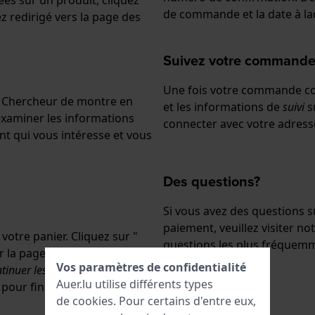
lées sur un produit, cliquez
de commande et la date à la
z redirigé vers la page des
Suivez votre command
Une fois votre commande co
le Chercheur de montre en
et les informations de
suivi
s
d’examiner les informations
connecter avec votre adres
ent qui vous intéresse et vous
Des questions?
Si vous avez des questions 
paiement, veuillez visiter no
votre panier. Cliquez sur "
questions les plus fréquem
ur la page de paiement. Une
Vos paramètres de confidentialité
tinuer les achats
" pour
Auer.lu utilise différents types
 pour finaliser votre
de
cookies
. Pour certains d'entre eux,