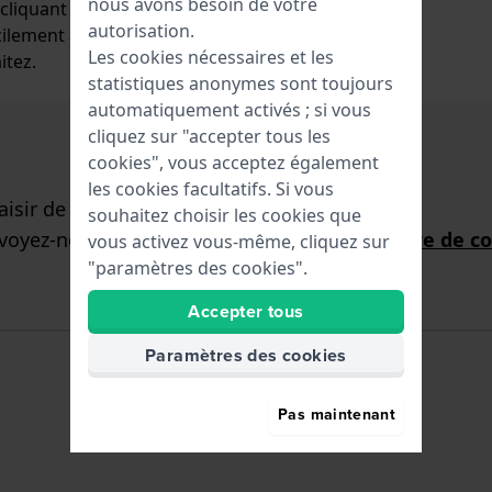
nous avons besoin de votre
iquant sur le lien dans le
autorisation.
cilement ajouter, modifier ou
Les cookies nécessaires et les
itez.
statistiques anonymes sont toujours
automatiquement activés ; si vous
cliquez sur "accepter tous les
cookies", vous acceptez également
les cookies facultatifs. Si vous
isir de vous aider !
souhaitez choisir les cookies que
nvoyez-nous une demande via notre
formulaire de c
vous activez vous-même, cliquez sur
"paramètres des cookies".
Accepter tous
Paramètres des cookies
Pas maintenant