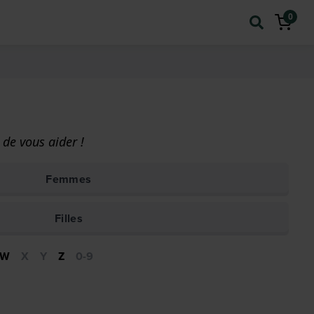
0
de vous aider !
Femmes
Filles
W
X
Y
Z
0-9