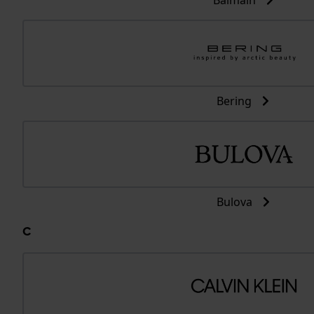
Balmain
Bering
Bulova
C