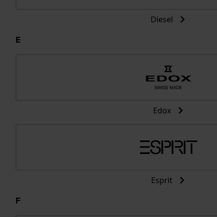
Diesel
E
Edox
Esprit
F