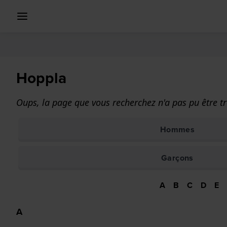
Hoppla
Oups, la page que vous recherchez n'a pas pu être tr
Hommes
Garçons
A
B
C
D
E
A