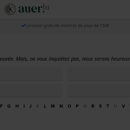
Livraison gratuite montres de plus de 150€
ouvée. Mais, ne vous inquiétez pas, nous serons heureux 
F
G
H
I
J
K
L
M
N
O
P
Q
R
S
T
U
V