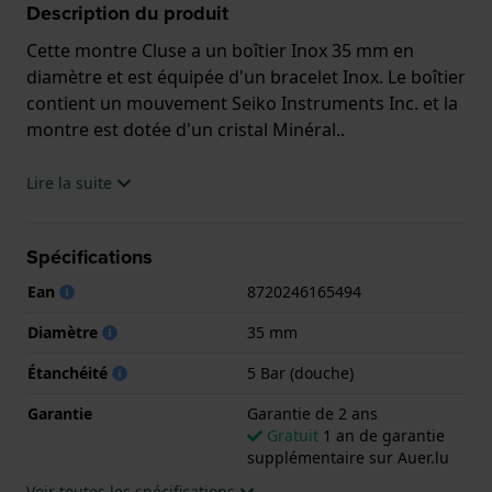
Description du produit
Cette montre Cluse a un boîtier Inox 35 mm en
diamètre et est équipée d'un bracelet Inox. Le boîtier
contient un mouvement Seiko Instruments Inc. et la
montre est dotée d'un cristal Minéral..
La montre est 5 ATM. Cela signifie que la montre est
Lire la suite
adaptée à la douche. La montre est livrée avec la
Garantie de 2 ans.
Spécifications
.
Ean
8720246165494
Diamètre
35 mm
Étanchéité
5 Bar (douche)
Garantie
Garantie de 2 ans
Gratuit
1 an de garantie
supplémentaire sur Auer.lu
Voir toutes les spécifications