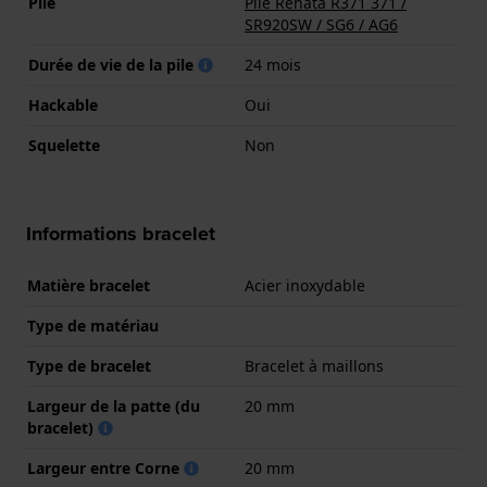
Pile
Pile Renata R371 371 /
SR920SW / SG6 / AG6
Durée de vie de la pile
24 mois
Hackable
Oui
Squelette
Non
Informations bracelet
Matière bracelet
Acier inoxydable
Type de matériau
Type de bracelet
Bracelet à maillons
Largeur de la patte (du
20 mm
bracelet)
Largeur entre Corne
20 mm