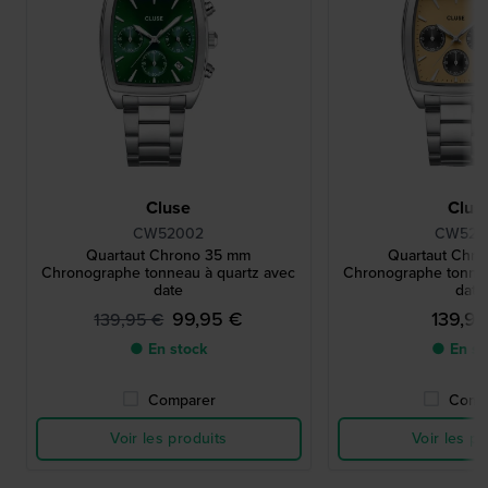
Cluse
Clus
CW52002
CW520
Quartaut Chrono 35 mm
Quartaut Chr
Chronographe tonneau à quartz avec
Chronographe tonnea
date
date
99,95 €
139,9
139,95 €
● En stock
● En st
Comparer
Comp
Voir les produits
Voir les pr