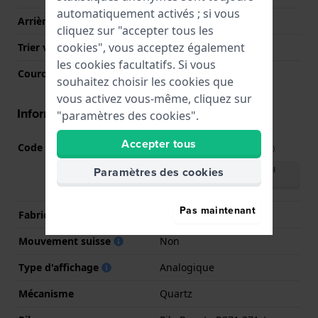
automatiquement activés ; si vous
Arrière de Boitier
Couvercle à pression
cliquez sur "accepter tous les
cookies", vous acceptez également
Trier verre
Minéral
les cookies facultatifs. Si vous
Couronne
Couronne de tirer
souhaitez choisir les cookies que
vous activez vous-même, cliquez sur
Informations mouvement
"paramètres des cookies".
Accepter tous
Code Mouvement
VD53
(
Voir les spécifications
)
Télécharger le manuel
Paramètres des cookies
(English)
Pas maintenant
Fabricant de mouvement
Seiko Instruments Inc.
Mouvement suisse
Non
Type d'affichage
Analogique
Mécanisme
Quartz