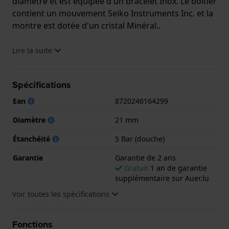
diamètre et est équipée d'un bracelet Inox. Le boîtier
contient un mouvement Seiko Instruments Inc. et la
montre est dotée d'un cristal Minéral..
La montre est 5 ATM. Cela signifie que la montre est
Lire la suite
adaptée à la douche. La montre est livrée avec la
Garantie de 2 ans.
Spécifications
.
Ean
8720246164299
Diamètre
21 mm
Étanchéité
5 Bar (douche)
Garantie
Garantie de 2 ans
Gratuit
1 an de garantie
supplémentaire sur Auer.lu
Voir toutes les spécifications
Fonctions