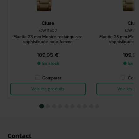
Cluse
Clus
CW11502
CW115
Fluette 23 mm Montre rectangulaire
Fluette 23 mm Montr
sophistiquée pour femme
sophistiquée 
109,95 €
109,9
● En stock
● En st
Comparer
Comp
Voir les produits
Voir les pr
Contact