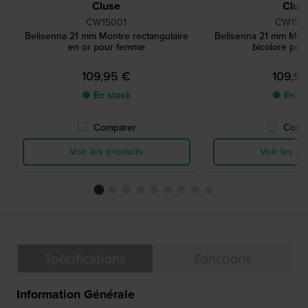
Cluse
Clus
CW15001
CW150
Belisenna 21 mm Montre rectangulaire
Belisenna 21 mm Mont
en or pour femme
bicolore po
109,95 €
109,9
● En stock
● En st
Comparer
Comp
Voir les produits
Voir les pr
Spécifications
Fonctions
Information Générale