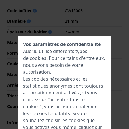
Code boîtier
CW15003
Diamètre
21 mm
Épaisseur du boîtier
7.4 mm
Matériel du boîtier
Acier inoxydable
Vos paramètres de confidentialité
Auer.lu utilise différents types
Forme du boîtier
Rectangulaire
de
cookies
. Pour certains d'entre eux,
Couleur du boîtier
Bicolore
nous avons besoin de votre
autorisation.
Matériau du boîtier arrière
Acier inoxydable
Les cookies nécessaires et les
Arrière de Boitier
Couvercle à pression
statistiques anonymes sont toujours
automatiquement activés ; si vous
Trier verre
Minéral
cliquez sur "accepter tous les
cookies", vous acceptez également
Couronne
Couronne de tirer
les cookies facultatifs. Si vous
souhaitez choisir les cookies que
Informations mouvement
vous activez vous-même, cliquez sur