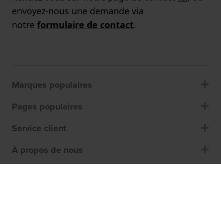
envoyez-nous une demande via
notre
formulaire de contact
.
Marques populaires
Pages populaires
Service client
À propos de nous
Magasins