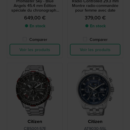
Promaster Sky - Blue
Radio Controlled 29.3 mm
Angels 45.4 mm Édition
Montre radio-commandée
spéciale du chronographe
pour femme avec date
pilote ana-numé à énergie
649,00 €
379,00 €
solaire
● En stock
● En stock
Comparer
Comparer
Voir les produits
Voir les produits
Citizen
Citizen
CB5001-57E
AT9030-55L