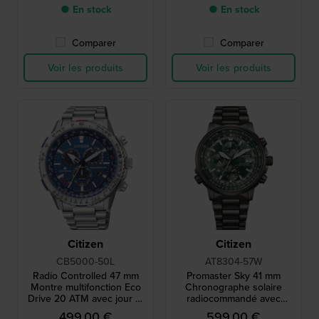
● En stock
● En stock
Comparer
Comparer
Voir les produits
Voir les produits
Citizen
Citizen
CB5000-50L
AT8304-57W
Radio Controlled 47 mm
Promaster Sky 41 mm
Montre multifonction Eco
Chronographe solaire
Drive 20 ATM avec jour et
radiocommandé avec
date
lunette aviation interne
499,00 €
599,00 €