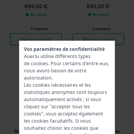
minuterie en titane
minuterie en titane
695,00 €
695,00 €
● En stock
● En stock
Comparer
Comparer
Voir les produits
Voir les produits
Vos paramètres de confidentialité
Auer.lu utilise différents types
de
cookies
. Pour certains d'entre eux,
nous avons besoin de votre
autorisation.
Les cookies nécessaires et les
statistiques anonymes sont toujours
automatiquement activés ; si vous
cliquez sur "accepter tous les
cookies", vous acceptez également
Citizen
Citizen
les cookies facultatifs. Si vous
AT8263-10H
AT8260-18A
souhaitez choisir les cookies que
Radiocontrolled 43 mm
Radiocontrolled 43 mm