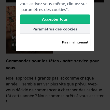
vous activez vous-même, cliquez sur
"paramètres des cookies".
Accepter tous
Paramètres des cookies
Montres pour
Pas maintenant
enfants
Commander pour les fêtes - notre service pour
vous.
Noël approche à grands pas, et comme chaque
année, il semble arriver plus vite que prévu. Avez-
vous décidé de commencer à chercher des cadeaux
tôt cette année ? Nous sommes prêts à vous assister
!