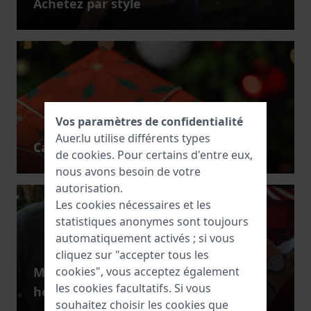
Achetez par style
Vos paramètres de confidentialité
Auer.lu utilise différents types
Cadeaux gratuits avec achat
de
cookies
. Pour certains d'entre eux,
nous avons besoin de votre
autorisation.
Les cookies nécessaires et les
statistiques anonymes sont toujours
automatiquement activés ; si vous
cliquez sur "accepter tous les
Montres pour
Montres pour
cookies", vous acceptez également
les cookies facultatifs. Si vous
hommes
femmes
souhaitez choisir les cookies que