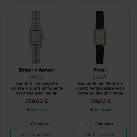
Emporio Armani
Fossil
AR11763
ES5470
Genni 19 mm Elégante
Raquel 18 mm Montre à
montre à quartz extra petite
quartz rectangulaire extra
et carrée avec cadran
petite au design vintage
Nacre
259,00 €
159,00 €
● En stock
● En stock
Comparer
Comparer
Voir les produits
Voir les produits