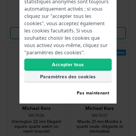
cristaux
statistiques anonymes sont toujours
● En stock
● En stock
automatiquement activés ; si vous
cliquez sur "accepter tous les
Comparer
Comparer
cookies", vous acceptez également
les cookies facultatifs. Si vous
Voir les produits
Voir les produits
souhaitez choisir les cookies que
vous activez vous-même, cliquez sur
"paramètres des cookies".
Nouveau
Nouveau
Accepter tous
Paramètres des cookies
Pas maintenant
Michael Kors
Michael Kors
MK7626
MK7633
Darrington 22 mm Elegant
Maude 21 mm Montre à
square quartz watch on
quartz ovale, élégante et
mesh bracelet
minimaliste