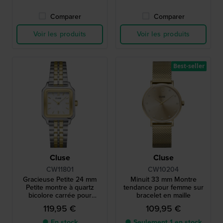
Comparer
Comparer
Voir les produits
Voir les produits
Best-seller
Cluse
Cluse
CW11801
CW10204
Gracieuse Petite 24 mm
Minuit 33 mm Montre
Petite montre à quartz
tendance pour femme sur
bicolore carrée pour
bracelet en maille
femmes
119,95 €
109,95 €
● En stock
● Seulement 1 en stock