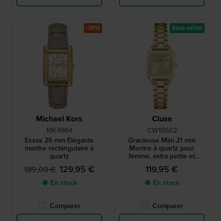
-30%
Best-seller
Michael Kors
Cluse
MK4964
CW15502
Essex 26 mm Élégante
Gracieuse Mini 21 mm
montre rectangulaire à
Montre à quartz pour
quartz
femme, extra petite et
carrée
129,95 €
119,95 €
189,00 €
● En stock
● En stock
Comparer
Comparer