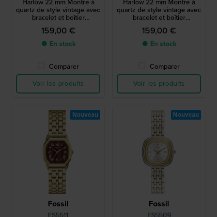
Harlow 22 mm Montre à
Harlow 22 mm Montre à
quartz de style vintage avec
quartz de style vintage avec
bracelet et boîtier
bracelet et boîtier
octogonal, couleur or
octogonal, couleur or
159,00 €
159,00 €
● En stock
● En stock
Comparer
Comparer
Voir les produits
Voir les produits
Nouveau
Nouveau
Fossil
Fossil
ES5511
ES5509