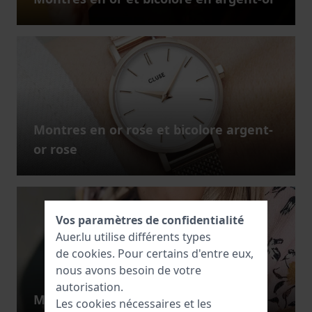
Montres en or rose et bicolore argent-
or rose
Vos paramètres de confidentialité
Auer.lu utilise différents types
de
cookies
. Pour certains d'entre eux,
nous avons besoin de votre
autorisation.
Montres argent
Les cookies nécessaires et les