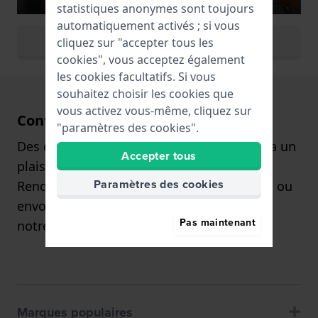
statistiques anonymes sont toujours
automatiquement activés ; si vous
Voir toutes les couleurs
cliquez sur "accepter tous les
cookies", vous acceptez également
les cookies facultatifs. Si vous
souhaitez choisir les cookies que
vous activez vous-même, cliquez sur
Contact
"paramètres des cookies".
Des questions ? Notre service client se fera un
Accepter tous
plaisir de vous aider !
Paramètres des cookies
Rendez-vous sur notre page de contact
ici
, ou
envoyez-nous une demande via
Pas maintenant
notre
formulaire de contact
.
Marques populaires