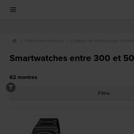
Chercheur cadeaux
Cadeau de montre pour homm
Smartwatches entre 300 et 5
62
montres
Filtre