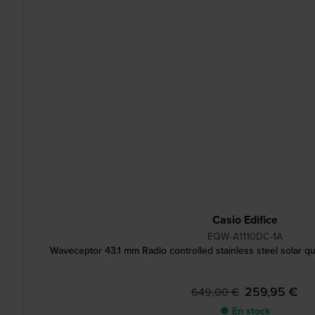
Casio Edifice
EQW-A1110DC-1A
Waveceptor 43.1 mm Radio controlled stainless steel solar qu
259,95 €
649,00 €
● En stock