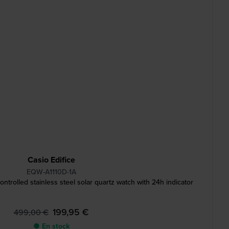
Casio Edifice
EQW-A1110D-1A
trolled stainless steel solar quartz watch with 24h indicator
199,95 €
499,00 €
● En stock