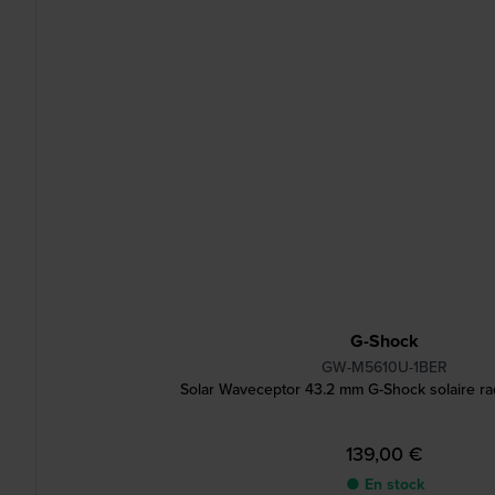
G-Shock
GW-M5610U-1BER
Solar Waveceptor 43.2 mm G-Shock solaire 
139,00 €
● En stock