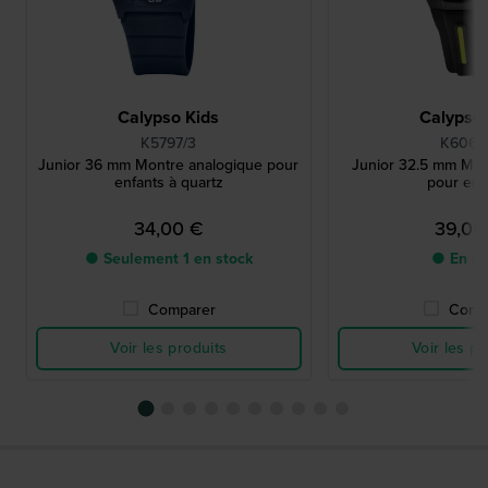
Calypso Kids
Calypso 
K5797/3
K6068
Junior 36 mm Montre analogique pour
Junior 32.5 mm Mo
enfants à quartz
pour enf
34,00 €
39,00
● Seulement 1 en stock
● En st
Comparer
Comp
Voir les produits
Voir les pr