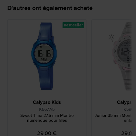
D'autres ont également acheté
Best-seller
Calypso Kids
Calypso 
K5677/5
K5801
Sweet Time 27.5 mm Montre
Junior 35 mm Montre
numérique pour filles
enfant
29,00 €
29,00