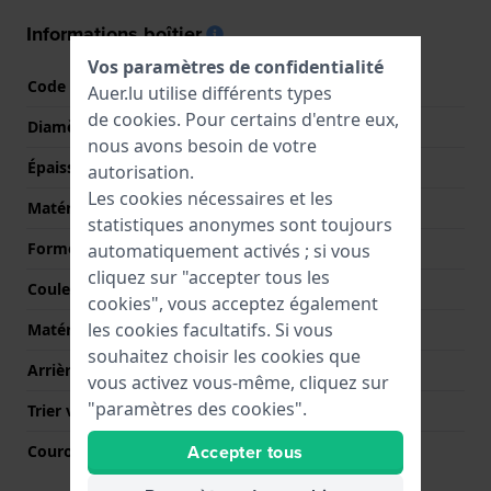
Informations boîtier
Vos paramètres de confidentialité
Code boîtier
K5801
Auer.lu utilise différents types
de
cookies
. Pour certains d'entre eux,
Diamètre
35 mm
nous avons besoin de votre
Épaisseur du boîtier
11 mm
autorisation.
Les cookies nécessaires et les
Matériel du boîtier
Résine
statistiques anonymes sont toujours
Forme du boîtier
Rond
automatiquement activés ; si vous
cliquez sur "accepter tous les
Couleur du boîtier
Bleu
cookies", vous acceptez également
les cookies facultatifs. Si vous
Matériau du boîtier arrière
Acier inoxydable
souhaitez choisir les cookies que
Arrière de Boitier
Fermée avec vis
vous activez vous-même, cliquez sur
"paramètres des cookies".
Trier verre
Acrylique
Accepter tous
Couronne
Couronne de POusser