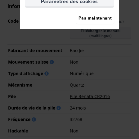
Paramètres des cookies
Informations mouvement
Pas maintenant
Code Mouvement
BJ0996
(
Voir les spécifications
)
Télécharger le manuel
(multilingue)
Fabricant de mouvement
Bao Jie
Mouvement suisse
Non
Type d'affichage
Numérique
Mécanisme
Quartz
Pile
Pile Renata CR2016
Durée de vie de la pile
24 mois
Fréquence
32768
Hackable
Non