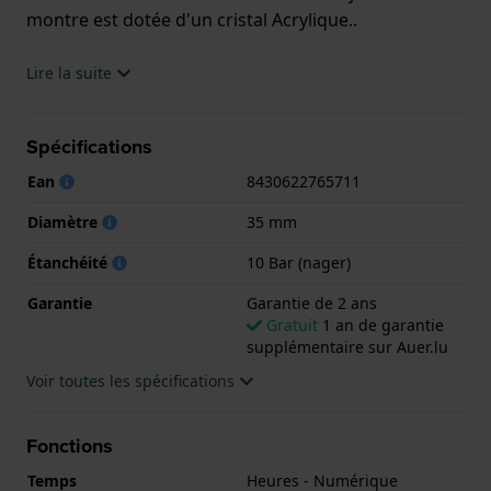
montre est dotée d'un cristal Acrylique..
La montre est 10 ATM. Cela signifie que la montre
Lire la suite
est adaptée à la natation. La montre est livrée avec la
Garantie de 2 ans.
Spécifications
.
Ean
8430622765711
Diamètre
35 mm
Étanchéité
10 Bar (nager)
Garantie
Garantie de 2 ans
Gratuit
1 an de garantie
supplémentaire sur Auer.lu
Voir toutes les spécifications
Fonctions
Temps
Heures - Numérique