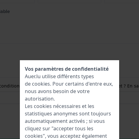
dable
Vos paramètres de confidentialité
Auer.lu utilise différents types
de
cookies
. Pour certains d'entre eux,
conditions et comment mesurer la taille de mon poignet ? En sav
nous avons besoin de votre
autorisation.
Les cookies nécessaires et les
statistiques anonymes sont toujours
automatiquement activés ; si vous
cliquez sur "accepter tous les
cookies", vous acceptez également