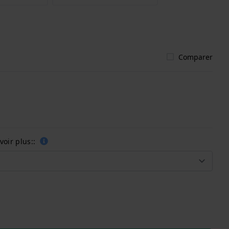
Comparer
oir plus::