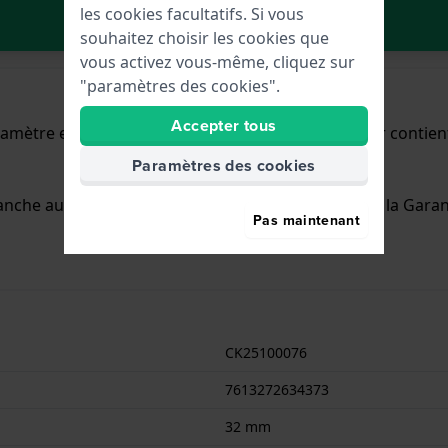
les cookies facultatifs. Si vous
Dans le Panier
souhaitez choisir les cookies que
vous activez vous-même, cliquez sur
"paramètres des cookies".
Accepter tous
iamètre et est équipée d'un bracelet Inox. Le boîtier conti
Paramètres des cookies
anche aux éclaboussures. La montre est livrée avec la Garan
Pas maintenant
CK25100076
7613272634373
32 mm