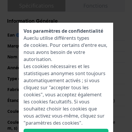
Spécifications
Fonctions
Information Générale
Vos paramètres de confidentialité
Ean
7613272582490
Auer.lu utilise différents types
de
cookies
. Pour certains d'entre eux,
Marque
Calvin Klein
nous avons besoin de votre
Nom
Create
autorisation.
Les cookies nécessaires et les
Année
2024 Printemps / Été
statistiques anonymes sont toujours
Type d'affichage
Analogique
automatiquement activés ; si vous
cliquez sur "accepter tous les
Fabriqué en Suisse
Non
cookies", vous acceptez également
Étanchéité
3 Bar (lavage des mains)
les cookies facultatifs. Si vous
souhaitez choisir les cookies que
Couleur du cadran
Argent
vous activez vous-même, cliquez sur
Couleurs des aiguilles (h,
Or rose, Or rose, Or rose
"paramètres des cookies".
m, s)