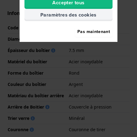
Accepter tous
Informations boîtier
Paramètres des cookies
Code boîtier
CK.82.3.14.0379
Pas maintenant
Diamètre
36 mm
Épaisseur du boîtier
7.5 mm
Matériel du boîtier
Acier inoxydable
Forme du boîtier
Rond
Couleur du boîtier
Argent
Matériau du boîtier arrière
Acier inoxydable
Arrière de Boitier
Couvercle à pression
Trier verre
Minéral
Couronne
Couronne de tirer