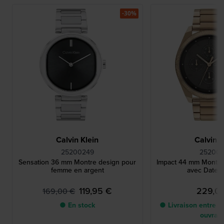
-30%
Calvin Klein
Calvin K
25200249
252003
Sensation 36 mm Montre design pour
Impact 44 mm Montr
femme en argent
avec Date 
119,95 €
229,0
169,00 €
● En stock
● Livraison entre 2 
ouvrab