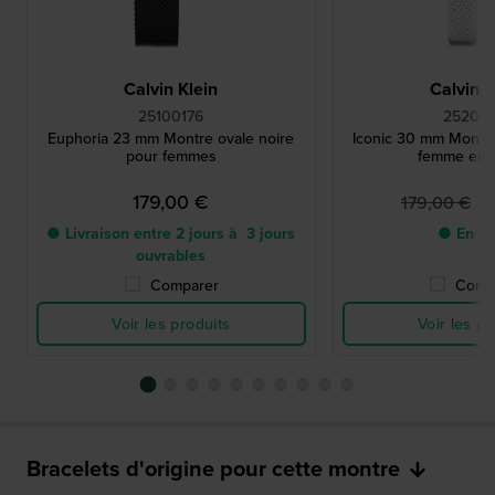
Calvin Klein
Calvin K
25100176
252001
Euphoria 23 mm Montre ovale noire
Iconic 30 mm Montr
pour femmes
femme en 
179,00 €
1
179,00 €
● Livraison entre 2 jours à 3 jours
● En st
ouvrables
Comparer
Comp
Voir les produits
Voir les pr
Bracelets d'origine pour cette montre