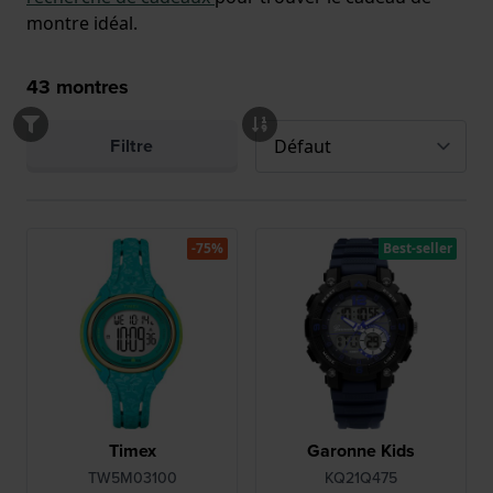
montre idéal.
43
montres
Filtre
-75%
Best-seller
Timex
Garonne Kids
TW5M03100
KQ21Q475