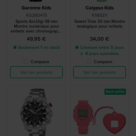
Garonne Kids
Calypso Kids
KQ28Q475
K5832/1
Sports Ani-Digi 38 mm
Sweet Time 33 mm Montre
Montre numérique pour
analogique pour enfants
enfants avec chronographe
et date
49,95 €
34,00 €
● Seulement 1 en stock
● Livraison entre 5 jours
à 8 jours ouvrables
Comparer
Comparer
Voir les produits
Voir les produits
Best-seller