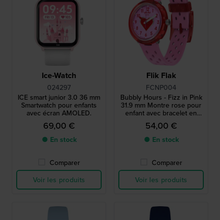
Ice-Watch
Flik Flak
024297
FCNP004
ICE smart junior 3.0 36 mm
Bubbly Hours - Fizz in Pink
Smartwatch pour enfants
31.9 mm Montre rose pour
avec écran AMOLED.
enfant avec bracelet en
silicone
69,00 €
54,00 €
● En stock
● En stock
Comparer
Comparer
Voir les produits
Voir les produits