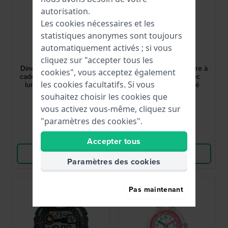
autorisation.
Les cookies nécessaires et les
statistiques anonymes sont toujours
Flik Flak
Garonne Kids
automatiquement activés ; si vous
FPNP176
KV33Q479
cliquez sur "accepter tous les
Dino Diner 30 mm Coffret
Love Girl 27 mm Montre à
cookies", vous acceptez également
cadeau : montre et boîte à
quartz pour fille avec
les cookies facultatifs. Si vous
lunch sur le thème des
cadran cœur pailleté
dinoïdes
souhaitez choisir les cookies que
60,00 €
44,95 €
vous activez vous-même, cliquez sur
● En stock
● En stock
"paramètres des cookies".
Comparer
Comparer
Accepter tous
Voir les produits
Voir les produits
Paramètres des cookies
Pas maintenant