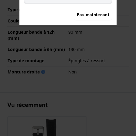
Type de fermoir
Boucle
Pas maintenant
Couleur de fermoir
Argent
Longueur bande à 12h
90 mm
(mm)
Longueur bande à 6h (mm)
130 mm
Type de montage
Épingles à ressort
Monture droite
Non
Vu récemment