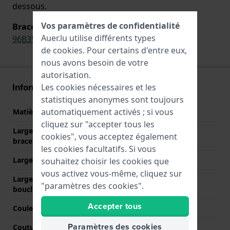
dessous.
Vos paramètres de confidentialité
Bracelet original pour
Auer.lu utilise différents types
96B350
de
cookies
. Pour certains d'entre eux,
nous avons besoin de votre
autorisation.
Informations bracelet
Les cookies nécessaires et les
statistiques anonymes sont toujours
automatiquement activés ; si vous
Matière bracelet
Caoutchouc
cliquez sur "accepter tous les
Largeur de la patte (du
19 mm
cookies", vous acceptez également
bracelet)
les cookies facultatifs. Si vous
Largeur entre Corne
19 mm
souhaitez choisir les cookies que
vous activez vous-même, cliquez sur
Largeur de bande à la
18 mm
"paramètres des cookies".
boucle
Accepter tous
Couleur du bracelet
Noir
Paramètres des cookies
Coutures de couleur
Noir