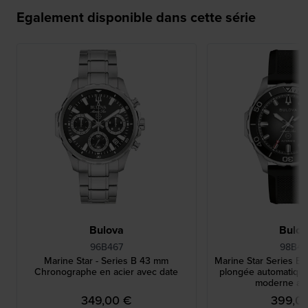
Egalement disponible dans cette série
Bulova
Bulo
96B467
98B46
Marine Star - Series B 43 mm
Marine Star Series B
Chronographe en acier avec date
plongée automatiqu
moderne av
349,00 €
399,0