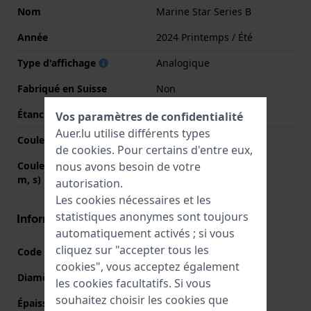
Nom
Marine Star Series B
Année
2024 Printemps / Été
Type d'affichage
Analogique
Fabriqué en Suisse
Non
Étanchéité
10 Bar (nager)
Vos paramètres de confidentialité
Auer.lu utilise différents types
Couleur du cadran
Nacre
de
cookies
. Pour certains d'entre eux,
nous avons besoin de votre
Couleurs des aiguilles (h,
Or, Or, Or
m, s)
autorisation.
Les cookies nécessaires et les
statistiques anonymes sont toujours
Informations boîtier
automatiquement activés ; si vous
cliquez sur "accepter tous les
Code boîtier
C9601676
cookies", vous acceptez également
Diamètre
36 mm
les cookies facultatifs. Si vous
souhaitez choisir les cookies que
Épaisseur du boîtier
9 mm