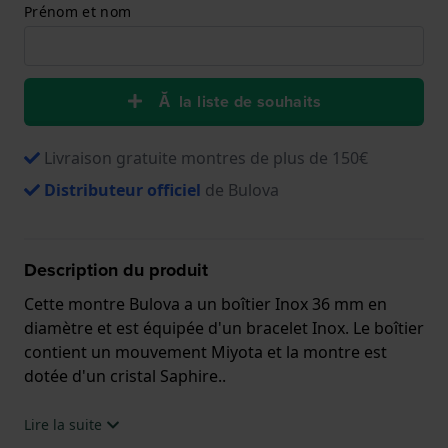
Prénom et nom
Ă la liste de souhaits
Livraison gratuite montres de plus de 150€
Distributeur officiel
de Bulova
Description du produit
Cette montre Bulova a un boîtier Inox 36 mm en
diamètre et est équipée d'un bracelet Inox. Le boîtier
contient un mouvement Miyota et la montre est
dotée d'un cristal Saphire..
La montre est 10 ATM. Cela signifie que la montre
Lire la suite
est adaptée à la natation. La montre est livrée avec la