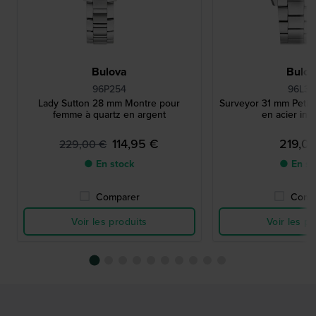
Bulova
Bulo
96P254
96L34
Lady Sutton 28 mm Montre pour
Surveyor 31 mm Petite
femme à quartz en argent
en acier ino
114,95 €
219,0
229,00 €
● En stock
● En st
Comparer
Comp
Voir les produits
Voir les pr