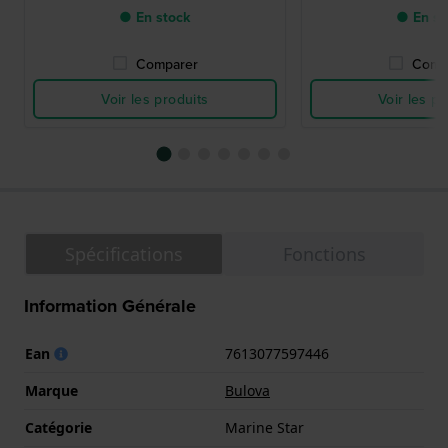
● En stock
● En st
Comparer
Comp
Voir les produits
Voir les pr
Spécifications
Fonctions
Information Générale
Ean
7613077597446
Marque
Bulova
Catégorie
Marine Star