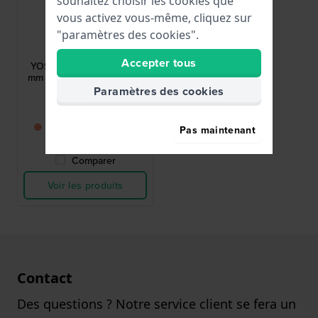
souhaitez choisir les cookies que
vous activez vous-même, cliquez sur
Swatch
"paramètres des cookies".
AYOS452G
Accepter tous
YOS452G So Biggar 23.7
mm Bracelet en acier rose
bicolore
Paramètres des cookies
45,00 €
● Bientôt de retour en
Pas maintenant
stock
Comparer
Voir les produits
Contact
Des questions ? Notre service client se fera un