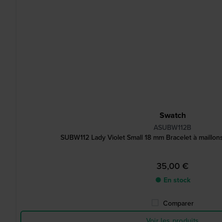
Swatch
ASUBW112B
SUBW112 Lady Violet Small 18 mm Bracelet à maillon
35,00 €
● En stock
Comparer
Voir les produits