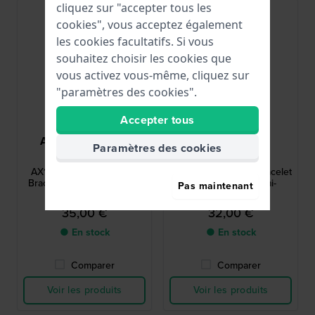
cliquez sur "accepter tous les
cookies", vous acceptez également
les cookies facultatifs. Si vous
souhaitez choisir les cookies que
vous activez vous-même, cliquez sur
"paramètres des cookies".
Accepter tous
Armani Exchange
Victorinox
Paramètres des cookies
AAX1050
V.001386
AX1050 Sb-Miami 31 mm
Base Camp 20 mm Bracelet
Bracelet Caoutchouc Noir
en caoutchouc semi-
Pas maintenant
transparent gris
35,00 €
32,00 €
● En stock
● En stock
Comparer
Comparer
Voir les produits
Voir les produits