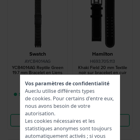
Swatch
Hamilton
AYCB4014AG
H693.705.113
YCB4014AG Reptile Green
Khaki Field 20 mm Textile
19.7 mm Bracelet en Liens
noir sur braceket en cuir
d'Aluminium Noir
Vos paramètres de confidentialité
45,00 €
119,00 €
Auer.lu utilise différents types
● Seulement 1 en stock
● En stock
de
cookies
. Pour certains d'entre eux,
nous avons besoin de votre
Comparer
Comparer
autorisation.
Voir les produits
Voir les produits
Les cookies nécessaires et les
statistiques anonymes sont toujours
automatiquement activés ; si vous