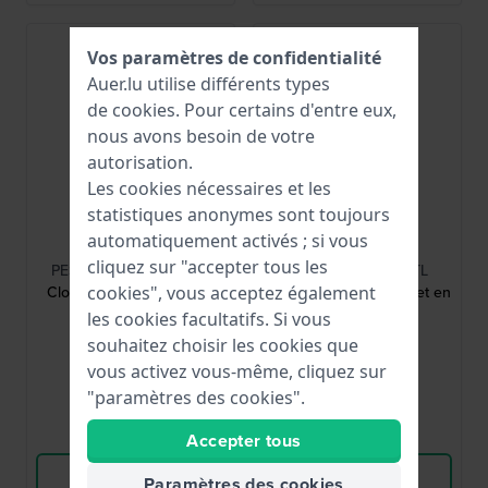
Vos paramètres de confidentialité
Auer.lu utilise différents types
de
cookies
. Pour certains d'entre eux,
nous avons besoin de votre
autorisation.
Les cookies nécessaires et les
statistiques anonymes sont toujours
automatiquement activés ; si vous
Police
Police
cliquez sur "accepter tous les
PESGC00770X0-STL03
PESGR0082202-STL
cookies", vous acceptez également
Clout 26 mm Bracelet en
Cyclone 26 mm Bracelet en
silicone rouge
silicone noir
les cookies facultatifs. Si vous
souhaitez choisir les cookies que
39,00 €
39,00 €
vous activez vous-même, cliquez sur
● En stock
● En stock
"paramètres des cookies".
Comparer
Comparer
Accepter tous
Voir les produits
Voir les produits
Paramètres des cookies