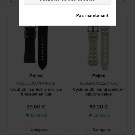
Pas maintenant
Police
Police
PESGC00770X1-STL
PESGR0082201-STL
Clout 26 mm Textile noir sur
Cyclone 26 mm Bracelet en
braceket en cuir
silicone beige
39,00 €
39,00 €
● En stock
● En stock
Comparer
Comparer