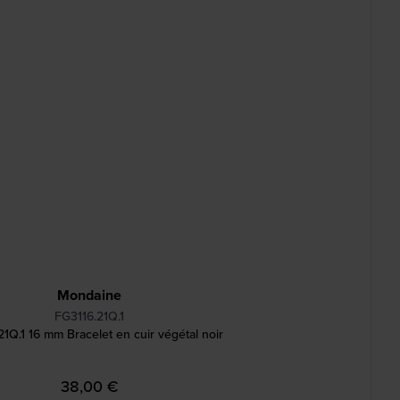
Mondaine
FG3116.21Q.1
1Q.1 16 mm Bracelet en cuir végétal noir
38,00 €