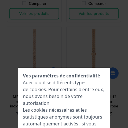
Comparer
Comparer
Voir les produits
Voir les produits
Vos paramètres de confidentialité
Auer.lu utilise différents types
Marc Jacobs
Marc Jacobs
de
cookies
. Pour certains d'entre eux,
AMBM3431
AMBM3417
nous avons besoin de votre
MBM3431 Baker Mini 10
MBM3417 Tether Small 12
mm Bracelet en acier
mm Bracelet en acier
autorisation.
inoxydable revêtu d'or rose
inoxydable revêtu d'or rose
Les cookies nécessaires et les
49,95 €
49,95 €
75,00 €
75,00 €
statistiques anonymes sont toujours
● En stock
● En stock
automatiquement activés ; si vous