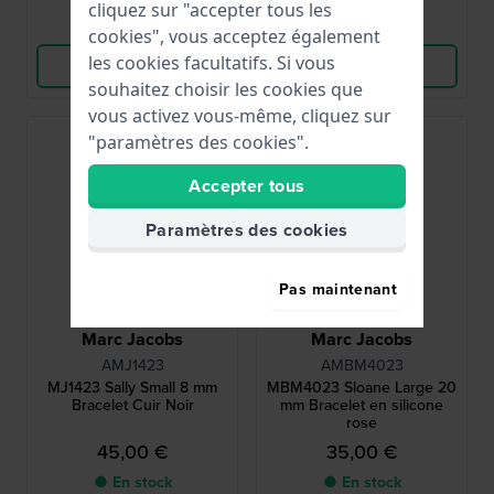
cliquez sur "accepter tous les
Comparer
Comparer
cookies", vous acceptez également
les cookies facultatifs. Si vous
Voir les produits
Voir les produits
souhaitez choisir les cookies que
vous activez vous-même, cliquez sur
"paramètres des cookies".
Accepter tous
Paramètres des cookies
Pas maintenant
Marc Jacobs
Marc Jacobs
AMJ1423
AMBM4023
MJ1423 Sally Small 8 mm
MBM4023 Sloane Large 20
Bracelet Cuir Noir
mm Bracelet en silicone
rose
45,00 €
35,00 €
● En stock
● En stock