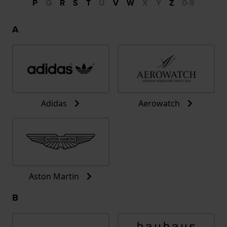
P
Q
R
S
T
U
V
W
X
Y
Z
0-9
A
Adidas
Aerowatch
Aston Martin
B