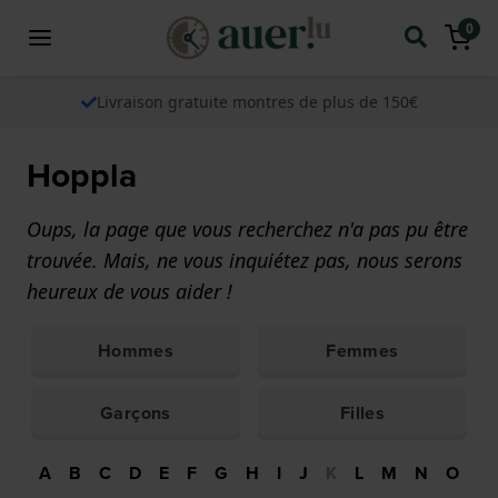
0
Livraison gratuite montres de plus de 150€
Hoppla
Oups, la page que vous recherchez n'a pas pu être
trouvée. Mais, ne vous inquiétez pas, nous serons
heureux de vous aider !
Hommes
Femmes
Garçons
Filles
A
B
C
D
E
F
G
H
I
J
K
L
M
N
O