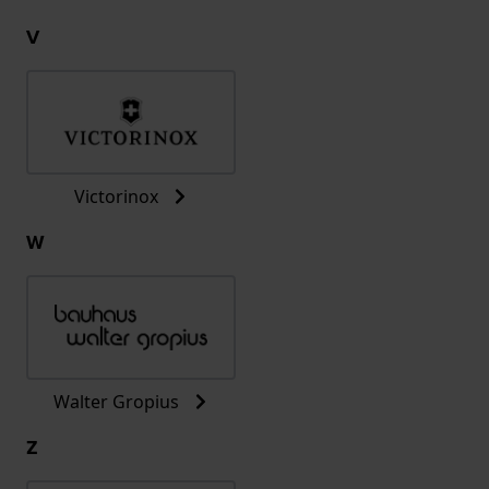
V
Victorinox
W
Walter Gropius
Z