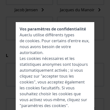
Jacob Jensen
Jacques du Manoir
Vos paramètres de confidentialité
Auer.lu utilise différents types
de
cookies
. Pour certains d'entre eux,
Jaguar
Joalia
nous avons besoin de votre
autorisation.
L
Les cookies nécessaires et les
statistiques anonymes sont toujours
automatiquement activés ; si vous
cliquez sur "accepter tous les
cookies", vous acceptez également
les cookies facultatifs. Si vous
Lacoste
Ligure
souhaitez choisir les cookies que
vous activez vous-même, cliquez sur
"paramètres des cookies".