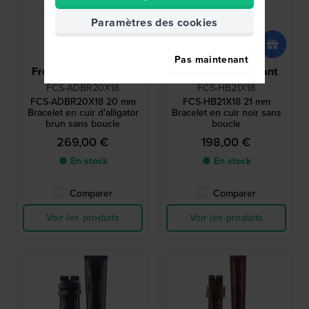
Paramètres des cookies
Pas maintenant
Frederique Constant
Frederique Constant
FCS-ADBR20X18
FCS-HB21X18
FCS-ADBR20X18 20 mm
FCS-HB21X18 21 mm
Bracelet en cuir d'alligator
Bracelet en cuir noir sans
brun sans boucle
boucle
269,00 €
198,00 €
● En stock
● En stock
Comparer
Comparer
Voir les produits
Voir les produits