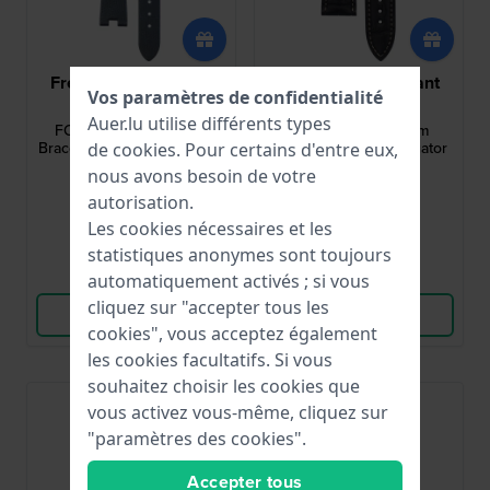
Frederique Constant
Frederique Constant
Vos paramètres de confidentialité
FCS-SBLUE2AR
FCS-AN21X18
Auer.lu utilise différents types
FCS-SBLUE2AR 14 mm
FCS-AN21X18 21 mm
Bracelet en cuir satiné bleu
Bracelet en cuir d'alligator
de
cookies
. Pour certains d'entre eux,
sans boucle
bleu sans boucle
nous avons besoin de votre
94,00 €
269,00 €
autorisation.
● En stock
● En stock
Les cookies nécessaires et les
statistiques anonymes sont toujours
Comparer
Comparer
automatiquement activés ; si vous
cliquez sur "accepter tous les
Voir les produits
Voir les produits
cookies", vous acceptez également
les cookies facultatifs. Si vous
souhaitez choisir les cookies que
vous activez vous-même, cliquez sur
"paramètres des cookies".
Accepter tous