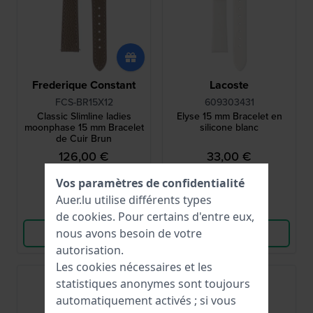
Frederique Constant
Lacoste
FCS-BR15X12
609303431
Classic Slimline ladies
Elyse 15 mm Bracelet en
moonphase 15 mm Bracelet
silicone blanc
de Cuir Brun
126,00 €
33,00 €
● En stock
● En stock
Vos paramètres de confidentialité
Auer.lu utilise différents types
Comparer
Comparer
de
cookies
. Pour certains d'entre eux,
nous avons besoin de votre
Voir les produits
Voir les produits
autorisation.
Les cookies nécessaires et les
statistiques anonymes sont toujours
automatiquement activés ; si vous