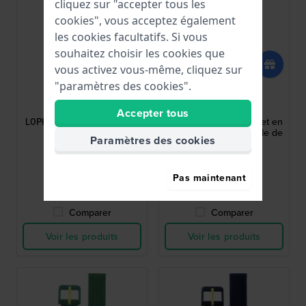
cliquez sur "accepter tous les
cookies", vous acceptez également
les cookies facultatifs. Si vous
souhaitez choisir les cookies que
vous activez vous-même, cliquez sur
"paramètres des cookies".
Seiko
Lacoste
L0PK011J0
609002362
Accepter tous
L0PK011J0 15 mm Bracelet
Stargaze 15 mm Bracelet en
en cuir beige
maille d'acier inoxydable de
Paramètres des cookies
couleur or
60,00 €
66,00 €
Pas maintenant
● En stock
● En stock
Comparer
Comparer
Voir les produits
Voir les produits