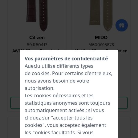
Citizen
MIDO
59-R50417
M600015678
AW121 23 mm Bracelet de
Multifort 23 mm Bracelet en
Cuir Brun
cuir kaki
Vos paramètres de confidentialité
Auer.lu utilise différents types
32,00 €
73,00 €
de
cookies
. Pour certains d'entre eux,
● En stock
● En stock
nous avons besoin de votre
autorisation.
Comparer
Comparer
Les cookies nécessaires et les
statistiques anonymes sont toujours
Voir les produits
Voir les produits
automatiquement activés ; si vous
cliquez sur "accepter tous les
cookies", vous acceptez également
les cookies facultatifs. Si vous