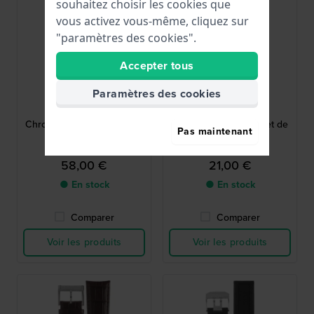
souhaitez choisir les cookies que
vous activez vous-même, cliquez sur
"paramètres des cookies".
Accepter tous
Paramètres des cookies
Victorinox
Festina
V.004972
BC09300
Chrono Classic XLS 23 mm
F16892 23 mm Bracelet de
Pas maintenant
Bracelet Cuir Noir
Cuir Brun
58,00 €
21,00 €
● En stock
● En stock
Comparer
Comparer
Voir les produits
Voir les produits