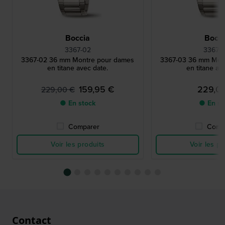
Boccia
Bocci
3367-02
3367-
3367-02 36 mm Montre pour dames
3367-03 36 mm Mon
en titane avec date.
en titane av
159,95 €
229,0
229,00 €
● En stock
● En st
Comparer
Comp
Voir les produits
Voir les pr
Contact