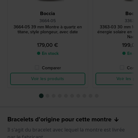
Boccia
Bocci
3664-05
3363-
3664-05 39 mm Montre à quartz en
3363-03 30 mm Mon
titane, style plongeur, avec date
énergie solaire en ti
Nacr
179,00 €
199,0
● En stock
● En st
Comparer
Comp
Voir les produits
Voir les pr
Bracelets d'origine pour cette montre
Il s'agit du bracelet avec lequel la montre est livrée
par le fabricant.