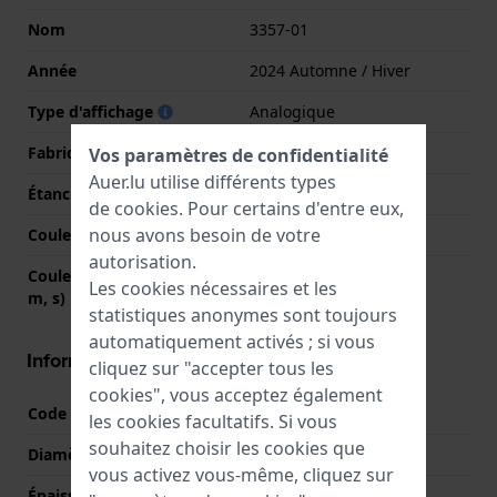
Nom
3357-01
Année
2024 Automne / Hiver
Type d'affichage
Analogique
Fabriqué en Suisse
Non
Vos paramètres de confidentialité
Auer.lu utilise différents types
Étanchéité
5 Bar (douche)
de
cookies
. Pour certains d'entre eux,
nous avons besoin de votre
Couleur du cadran
Bleu
autorisation.
Couleurs des aiguilles (h,
Argent, Argent, Argent
Les cookies nécessaires et les
m, s)
statistiques anonymes sont toujours
automatiquement activés ; si vous
Informations boîtier
cliquez sur "accepter tous les
cookies", vous acceptez également
Code boîtier
3357
les cookies facultatifs. Si vous
souhaitez choisir les cookies que
Diamètre
33 mm
vous activez vous-même, cliquez sur
Épaisseur du boîtier
7 mm