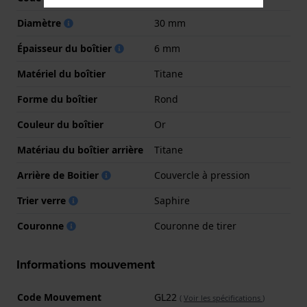
Diamètre
30 mm
Épaisseur du boîtier
6 mm
Matériel du boîtier
Titane
Forme du boîtier
Rond
Couleur du boîtier
Or
Matériau du boîtier arrière
Titane
Arrière de Boitier
Couvercle à pression
Trier verre
Saphire
Couronne
Couronne de tirer
Informations mouvement
Code Mouvement
GL22
(
Voir les spécifications
)