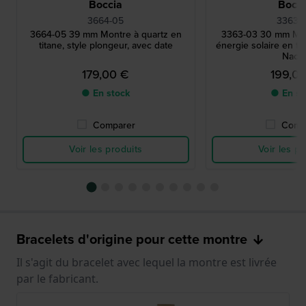
Boccia
Bocci
3664-05
3363-
3664-05 39 mm Montre à quartz en
3363-03 30 mm Mon
titane, style plongeur, avec date
énergie solaire en ti
Nacr
179,00 €
199,0
● En stock
● En st
Comparer
Comp
Voir les produits
Voir les pr
Bracelets d'origine pour cette montre
Il s'agit du bracelet avec lequel la montre est livrée
par le fabricant.