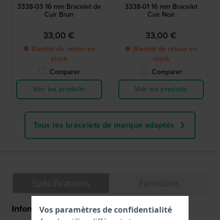
3338-03 16 mm Bracelet de
3338-01 16 mm Bracelet
Cuir Brun
Cuir Noir
33,00 €
33,00 €
● Bientôt de retour en
● Bientôt de retour en
stock
stock
Comparer
Comparer
Voir les produits
Voir les produits
Tous les bracelets de marque adaptés
Spécifications
Fonctions
Information Générale
Vos paramètres de confidentialité