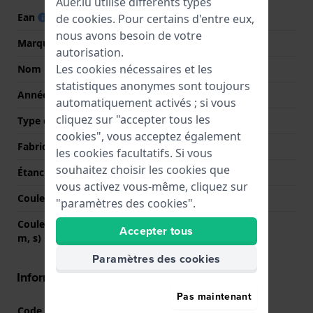
Auer.lu utilise différents types
Ean
4040066270128
de
cookies
. Pour certains d'entre eux,
nous avons besoin de votre
Marque
Boccia
autorisation.
Les cookies nécessaires et les
Nom
3338-02
statistiques anonymes sont toujours
Année
2022 Automne / Hiver
automatiquement activés ; si vous
cliquez sur "accepter tous les
Type d'affichage
Analogique
cookies", vous acceptez également
Fabriqué en Suisse
Non
les cookies facultatifs. Si vous
souhaitez choisir les cookies que
Étanchéité
5 Bar (douche)
vous activez vous-même, cliquez sur
Couleur du cadran
Blanc
"paramètres des cookies".
Couleurs des aiguilles (h,
Or, Or
Accepter tous
m, s)
Paramètres des cookies
Informations boîtier
Pas maintenant
Code boîtier
3338