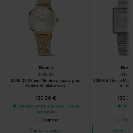
Boccia
Bocci
3345-03
3351-
3345-03 28 mm Montre à quartz pour
3351-05 25 mm Mont
femme en titane doré
en tita
139,00 €
139,0
● Livraison entre 2 jours à 3 jours
● En st
ouvrables
Comparer
Comp
Voir les produits
Voir les pr