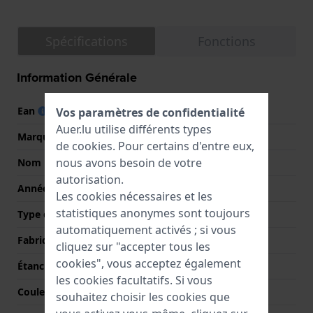
Spécifications
Fonctions
Information Générale
Ean
4040066280288
Vos paramètres de confidentialité
Auer.lu utilise différents types
Marque
Boccia
de
cookies
. Pour certains d'entre eux,
nous avons besoin de votre
Nom
3739-02
autorisation.
Année
2024 Printemps / Été
Les cookies nécessaires et les
statistiques anonymes sont toujours
Type d'affichage
Analogique
automatiquement activés ; si vous
Fabriqué en Suisse
Non
cliquez sur "accepter tous les
cookies", vous acceptez également
Étanchéité
10 Bar (nager)
les cookies facultatifs. Si vous
Couleur du cadran
Noir
souhaitez choisir les cookies que