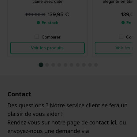
titane avec date
élégante en titan
139,95 €
139,0
199,00 €
● En stock
● En st
Comparer
Comp
Voir les produits
Voir les pr
Contact
Des questions ? Notre service client se fera un
plaisir de vous aider !
Rendez-vous sur notre page de contact
ici
, ou
envoyez-nous une demande via