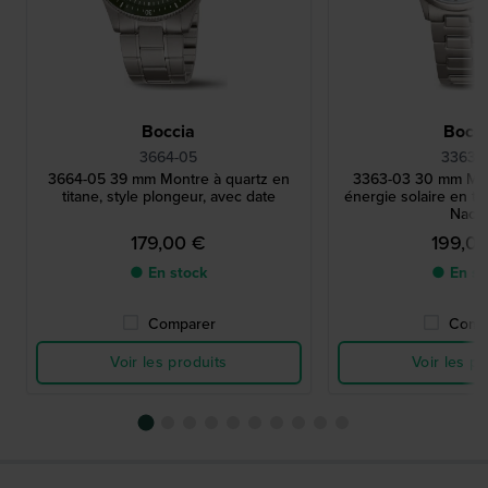
Boccia
Bocci
3664-05
3363-
3664-05 39 mm Montre à quartz en
3363-03 30 mm Mon
titane, style plongeur, avec date
énergie solaire en ti
Nacr
179,00 €
199,0
● En stock
● En st
Comparer
Comp
Voir les produits
Voir les pr