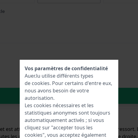
cle
Vos paramètres de confidentialité
Auer.lu utilise différents types
de
cookies
. Pour certains d'entre eux,
nous avons besoin de votre
Dans le Panier
autorisation.
Les cookies nécessaires et les
statistiques anonymes sont toujours
automatiquement activés ; si vous
cliquez sur "accepter tous les
 et est attaché à la montre au moyen de Épingles à ressort. L
cookies", vous acceptez également
toutes les montres de la Boccia dotées d'une monture droite.