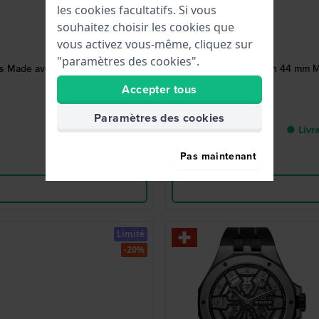
les cookies facultatifs. Si vous
souhaitez choisir les cookies que
vous activez vous-même, cliquez sur
"paramètres des cookies".
s Made avec date
Skydiver Neptunian 44 mm Mo
Accepter tous
Paramètres des cookies
● Livra
Pas maintenant
Limité
-20%