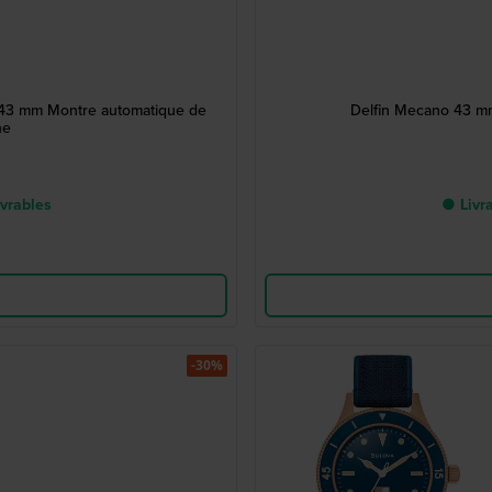
s 43 mm Montre automatique de
Delfin Mecano 43 mm
he
uvrables
● Livra
-30%