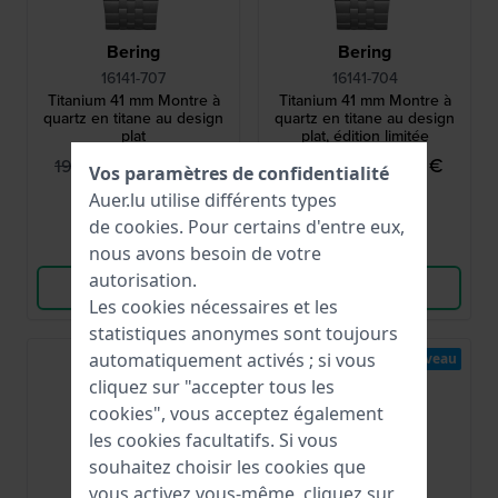
Bering
Bering
16141-707
16141-704
Titanium 41 mm Montre à
Titanium 41 mm Montre à
quartz en titane au design
quartz en titane au design
plat
plat, édition limitée
179,00 €
179,00 €
199,00 €
199,00 €
Vos paramètres de confidentialité
● En stock
● En stock
Auer.lu utilise différents types
de
cookies
. Pour certains d'entre eux,
Comparer
Comparer
nous avons besoin de votre
autorisation.
Voir les produits
Voir les produits
Les cookies nécessaires et les
statistiques anonymes sont toujours
automatiquement activés ; si vous
Nouveau
cliquez sur "accepter tous les
cookies", vous acceptez également
les cookies facultatifs. Si vous
souhaitez choisir les cookies que
vous activez vous-même, cliquez sur