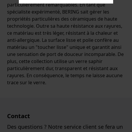
particulièrement remarquables. En tant que
spécialiste expérimenté, BERING sait gérer les
propriétés particulières des céramiques de haute
technologie. Outre sa haute résistance aux rayures,
ce matériau est très léger, résistant à la chaleur et
anti-allergique. La surface lisse et polie confère au
matériau un "toucher lisse" unique et garantit ainsi
une sensation de port de douceur incomparable. De
plus, cette collection utilise un verre saphir
particulièrement dur, transparent et résistant aux
rayures. En conséquence, le temps ne laisse aucune
trace sur le verre.
Contact
Des questions ? Notre service client se fera un