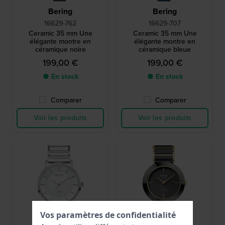
Bering
Bering
16629-762
16629-707
Ceramic 35 mm Une
Ceramic 35 mm Une
élégante montre en
élégante montre en
céramique noire
céramique bleue
199,00 €
199,00 €
● En stock
● En stock
Comparer
Comparer
Voir les produits
Voir les produits
Vos paramètres de confidentialité