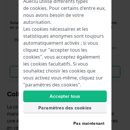
Auer.lu utilise différents types
de
cookies
. Pour certains d'entre eux,
Bering
Bering
nous avons besoin de votre
19535-754
11429-732
autorisation.
Solar 35 mm Montre design
Ceramic 29 mm Ceramic
en céramique alimentée par
ladies watch with 4
Les cookies nécessaires et les
l'énergie solaire
diamonds on dial
statistiques anonymes sont toujours
179,00 €
259,00 €
199,00 €
automatiquement activés ; si vous
● En stock
● Bientôt de retour en
cliquez sur "accepter tous les
stock
cookies", vous acceptez également
Comparer
Comparer
les cookies facultatifs. Si vous
souhaitez choisir les cookies que
Voir les produits
Voir les produits
vous activez vous-même, cliquez sur
"paramètres des cookies".
Collection Bering Ceramic
Accepter tous
La collection BERING céramique combine, de
Paramètres des cookies
manière unique, un design danois minimaliste et
une épaisseur de matériau maximale. Les montres
Pas maintenant
en céramique, exceptionnellement plates, sont