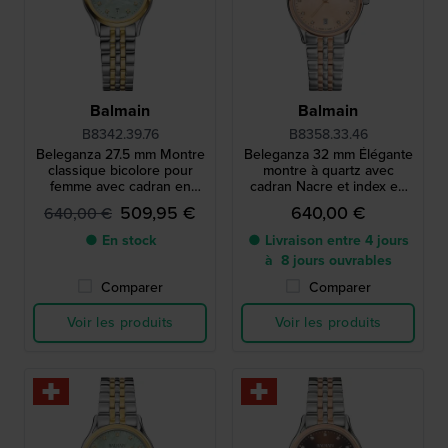
Balmain
Balmain
B8342.39.76
B8358.33.46
Beleganza 27.5 mm Montre
Beleganza 32 mm Élégante
classique bicolore pour
montre à quartz avec
femme avec cadran en
cadran Nacre et index en
nacre et index diamants
diamants
509,95 €
640,00 €
640,00 €
● En stock
● Livraison entre 4 jours
à 8 jours ouvrables
Comparer
Comparer
Voir les produits
Voir les produits