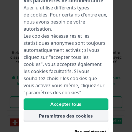
Vos paramètres de confidentialité
Auer.lu utilise différents types
de
cookies
. Pour certains d'entre eux,
nous avons besoin de votre
autorisation.
Les cookies nécessaires et les
Balmain
Balmain
statistiques anonymes sont toujours
B8358.33.18
B8352.39.18
automatiquement activés ; si vous
Beleganza 32 mm Montre
Beleganza 32 mm Montre
cliquez sur "accepter tous les
classique pour femme avec
classique pour femme avec
cadran et date à motif
cadran et date à motif
cookies", vous acceptez également
Arabesque
Arabesque
460,00 €
460,00 €
les cookies facultatifs. Si vous
● Livraison entre 4 jours
● Livraison entre 4 jours
souhaitez choisir les cookies que
à 8 jours ouvrables
à 8 jours ouvrables
vous activez vous-même, cliquez sur
Comparer
Comparer
"paramètres des cookies".
Voir les produits
Voir les produits
Accepter tous
Paramètres des cookies
Best-seller
Pas maintenant