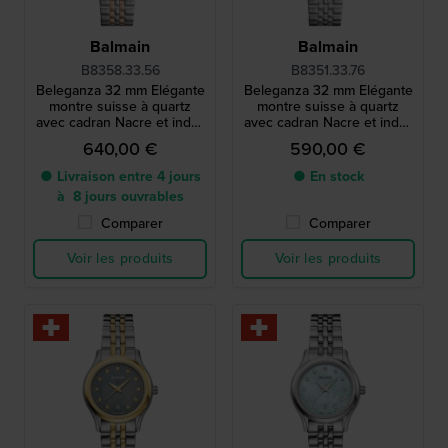
Balmain
Balmain
B8358.33.56
B8351.33.76
Beleganza 32 mm Elégante
Beleganza 32 mm Elégante
montre suisse à quartz
montre suisse à quartz
avec cadran Nacre et index
avec cadran Nacre et index
en diamants
en diamants
640,00 €
590,00 €
● Livraison entre 4 jours
● En stock
à 8 jours ouvrables
Comparer
Comparer
Voir les produits
Voir les produits