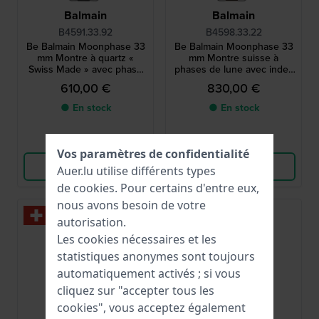
Balmain
Balmain
B4591.33.92
B4598.33.22
Be Balmain Moonphase 33
Be Balmain Moonphase 33
mm Montre à quartz «
mm Montre suisse à
Swiss Made » avec phase
phases de lune avec index
de lune
en diamants
610,00 €
830,00 €
● En stock
● En stock
Comparer
Comparer
Vos paramètres de confidentialité
Voir les produits
Voir les produits
Auer.lu utilise différents types
de
cookies
. Pour certains d'entre eux,
nous avons besoin de votre
autorisation.
Les cookies nécessaires et les
statistiques anonymes sont toujours
automatiquement activés ; si vous
cliquez sur "accepter tous les
cookies", vous acceptez également