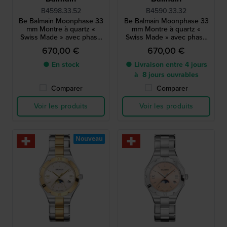
B4598.33.52
B4590.33.32
Be Balmain Moonphase 33
Be Balmain Moonphase 33
mm Montre à quartz «
mm Montre à quartz «
Swiss Made » avec phase
Swiss Made » avec phase
de lune
de lune
670,00 €
670,00 €
● En stock
● Livraison entre 4 jours
à 8 jours ouvrables
Comparer
Comparer
Voir les produits
Voir les produits
Nouveau