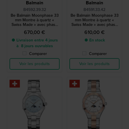
Balmain
Balmain
B4592.39.32
B4591.33.42
Be Balmain Moonphase 33
Be Balmain Moonphase 33
mm Montre à quartz «
mm Montre à quartz «
Swiss Made » avec phase
Swiss Made » avec phase
de lune
de lune
670,00 €
610,00 €
● Livraison entre 4 jours
● En stock
à 8 jours ouvrables
Comparer
Comparer
Voir les produits
Voir les produits