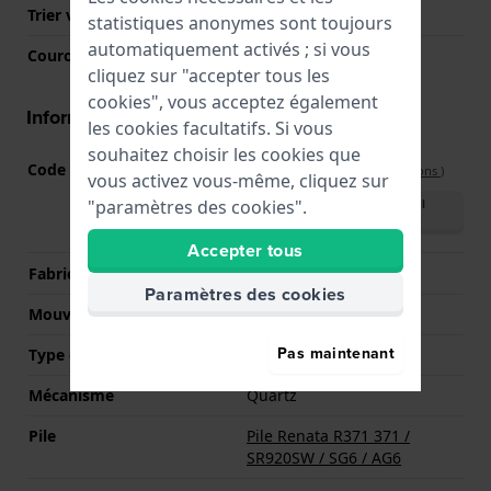
Trier verre
Saphire
statistiques anonymes sont toujours
automatiquement activés ; si vous
Couronne
Couronne cabochon
cliquez sur "accepter tous les
cookies", vous acceptez également
Informations mouvement
les cookies facultatifs. Si vous
souhaitez choisir les cookies que
Code Mouvement
E63.031
(
Voir les spécifications
)
vous activez vous-même, cliquez sur
Télécharger le manuel
"paramètres des cookies".
(English)
Accepter tous
Fabricant de mouvement
ETA
Paramètres des cookies
Mouvement suisse
Oui
Pas maintenant
Type d'affichage
Analogique
Mécanisme
Quartz
Pile
Pile Renata R371 371 /
SR920SW / SG6 / AG6