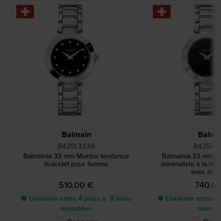
Balmain
Balma
B4251.33.66
B4255.3
Balmainia 33 mm Montre tendance
Balmainia 33 mm M
bracelet pour femme
minimaliste à la m
avec dia
510,00 €
740,0
● Livraison entre 4 jours à 8 jours
● Livraison entre 4 
ouvrables
ouvrab