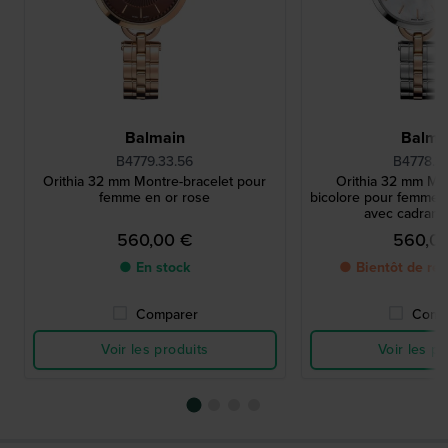
Balmain
Balma
B4779.33.56
B4778.3
Orithia 32 mm Montre-bracelet pour
Orithia 32 mm Mon
femme en or rose
bicolore pour femme e
avec cadran 
560,00 €
560,0
● En stock
● Bientôt de ret
Comparer
Comp
Voir les produits
Voir les pr