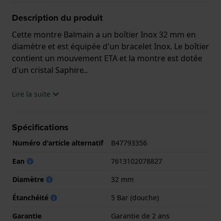
Description du produit
Cette montre Balmain a un boîtier Inox 32 mm en
diamètre et est équipée d'un bracelet Inox. Le boîtier
contient un mouvement ETA et la montre est dotée
d'un cristal Saphire..
La montre est 5 ATM. Cela signifie que la montre est
Lire la suite
adaptée à la douche. La montre est livrée avec la
Garantie de 2 ans.
Spécifications
.
Numéro d'article alternatif
B47793356
Ean
7613102078827
Diamètre
32 mm
Étanchéité
5 Bar (douche)
Garantie
Garantie de 2 ans