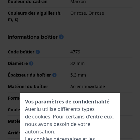
Couleur du cadran
Marron
Couleurs des aiguilles (h,
Or rose, Or rose
m, s)
Informations boîtier
Code boîtier
4779
Diamètre
32 mm
Épaisseur du boîtier
5.3 mm
Matériel du boîtier
Acier inoxydable
Forme du boîtier
Rond
Vos paramètres de confidentialité
Auer.lu utilise différents types
Couleur du boîtier
Or rose
de
cookies
. Pour certains d'entre eux,
Matériau du boîtier arrière
Acier inoxydable
nous avons besoin de votre
autorisation.
Arrière de Boitier
Couvercle à pression
Les cookies nécessaires et les