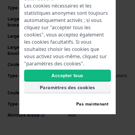
Les cookies nécessaires et les
Type de bracelet
Bracelet à maillons
statistiques anonymes sont toujours
Largeur de la patte (du
18 mm
automatiquement activés ; si vous
bracelet)
cliquez sur "accepter tous les
cookies", vous acceptez également
Largeur entre Corne
15 mm
les cookies facultatifs. Si vous
Largeur de bande à la
16 mm
souhaitez choisir les cookies que
boucle
vous activez vous-même, cliquez sur
"paramètres des cookies".
Couleur du bracelet
Argent
Accepter tous
Type de fermoir
Boucle papillon avec boutons
poussoirs
Paramètres des cookies
Couleur de fermoir
Argent
Pas maintenant
Type de montage
Épingles à ressort
Monture droite
Non