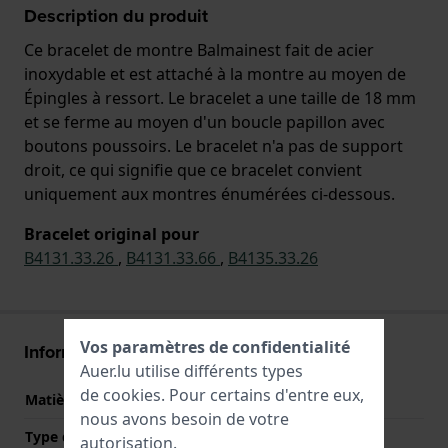
Description du produit
Ce bracelet de montre Balmainest fait de acier
inoxydable et est attaché à la montre au moyen de
Épingles à ressort. Le bracelet a une taille de 18 mm
et se ferme au moyen d'un boucle papillon avec
boutons poussoirs. Le bracelet n'a pas de support
droit, ce qui signifie que ce bracelet convient
uniquement aux montres énumérées ci-dessous.
Bracelet original pour
B4131.33.26
,
B4131.33.66
,
B4135.33.26
Vos paramètres de confidentialité
Informations bracelet
Auer.lu utilise différents types
de
cookies
. Pour certains d'entre eux,
Matière bracelet
Acier inoxydable
nous avons besoin de votre
Type de matériau
autorisation.