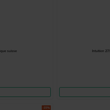
ique suisse
Intuition 2
-35%