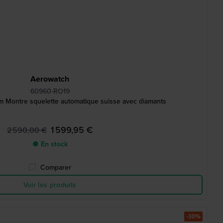
Aerowatch
60960-RO19
 Montre squelette automatique suisse avec diamants
1 599,95 €
2 590,00 €
● En stock
Comparer
Voir les produits
-30%